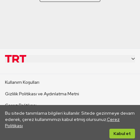
KURUMSAL
Kullanım Koşulları
KANAL SİTELERİ
Gizlilik Politikası ve Aydınlatma Metni
Çerez Politikası
SİTELER
Bu sitede tanımlama bilgileri kullanılır. Sitede gezinmeye devam
İletişim
ederek, çerez kullanımımızı kabul etmiş olursunuz.
Çerez
Politikası
CANLI YAYINLAR
Her hakkı saklıdır. ©2026 TRT. Bağlantı yoluyla gidilen dış
Kabul et
sitelerin içeriklerinden TRT sorumlu değildir.