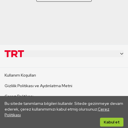
KURUMSAL
Kullanım Koşulları
KANAL SİTELERİ
Gizlilik Politikası ve Aydınlatma Metni
Çerez Politikası
SİTELER
Bu sitede tanımlama bilgileri kullanılır. Sitede gezinmeye devam
İletişim
ederek, çerez kullanımımızı kabul etmiş olursunuz.
Çerez
Politikası
CANLI YAYINLAR
Her hakkı saklıdır. ©2026 TRT. Bağlantı yoluyla gidilen dış
Kabul et
sitelerin içeriklerinden TRT sorumlu değildir.