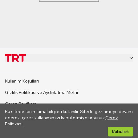
KURUMSAL
Kullanım Koşulları
KANAL SİTELERİ
Gizlilik Politikası ve Aydınlatma Metni
Çerez Politikası
SİTELER
Bu sitede tanımlama bilgileri kullanılır. Sitede gezinmeye devam
İletişim
ederek, çerez kullanımımızı kabul etmiş olursunuz.
Çerez
Politikası
CANLI YAYINLAR
Her hakkı saklıdır. ©2026 TRT. Bağlantı yoluyla gidilen dış
Kabul et
sitelerin içeriklerinden TRT sorumlu değildir.