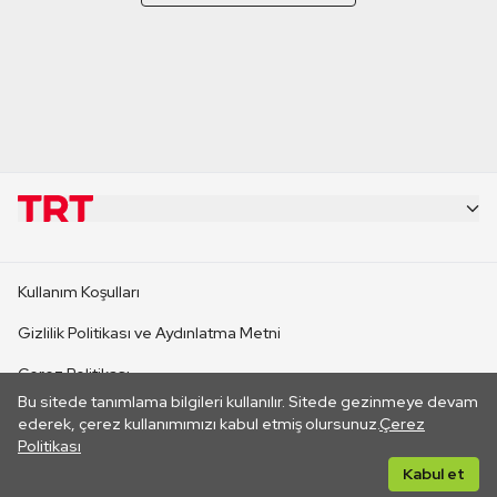
KURUMSAL
Kullanım Koşulları
KANAL SİTELERİ
Gizlilik Politikası ve Aydınlatma Metni
Çerez Politikası
SİTELER
Bu sitede tanımlama bilgileri kullanılır. Sitede gezinmeye devam
İletişim
ederek, çerez kullanımımızı kabul etmiş olursunuz.
Çerez
Politikası
CANLI YAYINLAR
Her hakkı saklıdır. ©2026 TRT. Bağlantı yoluyla gidilen dış
Kabul et
sitelerin içeriklerinden TRT sorumlu değildir.