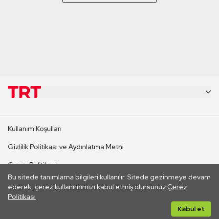
KURUMSAL
Kullanım Koşulları
KANAL SİTELERİ
Gizlilik Politikası ve Aydınlatma Metni
Çerez Politikası
SİTELER
Bu sitede tanımlama bilgileri kullanılır. Sitede gezinmeye devam
İletişim
ederek, çerez kullanımımızı kabul etmiş olursunuz.
Çerez
Politikası
CANLI YAYINLAR
Her hakkı saklıdır. ©2026 TRT. Bağlantı yoluyla gidilen dış
Kabul et
sitelerin içeriklerinden TRT sorumlu değildir.