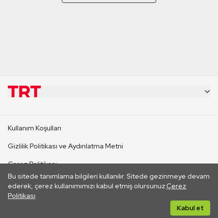
KURUMSAL
Kullanım Koşulları
KANAL SİTELERİ
Gizlilik Politikası ve Aydınlatma Metni
Çerez Politikası
SİTELER
Bu sitede tanımlama bilgileri kullanılır. Sitede gezinmeye devam
İletişim
ederek, çerez kullanımımızı kabul etmiş olursunuz.
Çerez
Politikası
CANLI YAYINLAR
Her hakkı saklıdır. ©2026 TRT. Bağlantı yoluyla gidilen dış
Kabul et
sitelerin içeriklerinden TRT sorumlu değildir.