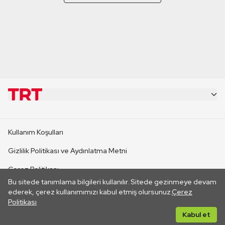
KURUMSAL
Kullanım Koşulları
KANAL SİTELERİ
Gizlilik Politikası ve Aydınlatma Metni
Çerez Politikası
SİTELER
Bu sitede tanımlama bilgileri kullanılır. Sitede gezinmeye devam
İletişim
ederek, çerez kullanımımızı kabul etmiş olursunuz.
Çerez
Politikası
CANLI YAYINLAR
Her hakkı saklıdır. ©2026 TRT. Bağlantı yoluyla gidilen dış
Kabul et
sitelerin içeriklerinden TRT sorumlu değildir.