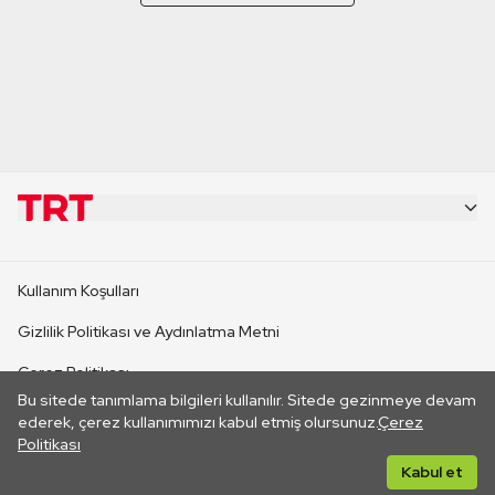
KURUMSAL
Kullanım Koşulları
KANAL SİTELERİ
Gizlilik Politikası ve Aydınlatma Metni
Çerez Politikası
SİTELER
Bu sitede tanımlama bilgileri kullanılır. Sitede gezinmeye devam
İletişim
ederek, çerez kullanımımızı kabul etmiş olursunuz.
Çerez
Politikası
CANLI YAYINLAR
Her hakkı saklıdır. ©2026 TRT. Bağlantı yoluyla gidilen dış
Kabul et
sitelerin içeriklerinden TRT sorumlu değildir.