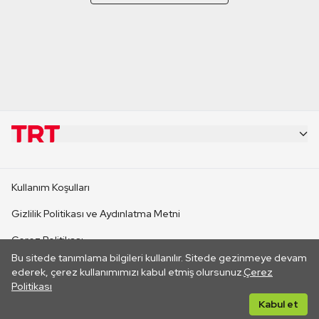
KURUMSAL
Kullanım Koşulları
KANAL SİTELERİ
Gizlilik Politikası ve Aydınlatma Metni
Çerez Politikası
SİTELER
Bu sitede tanımlama bilgileri kullanılır. Sitede gezinmeye devam
İletişim
ederek, çerez kullanımımızı kabul etmiş olursunuz.
Çerez
Politikası
CANLI YAYINLAR
Her hakkı saklıdır. ©2026 TRT. Bağlantı yoluyla gidilen dış
Kabul et
sitelerin içeriklerinden TRT sorumlu değildir.