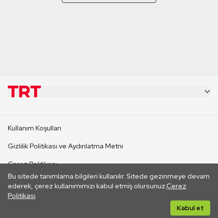
KURUMSAL
Kullanım Koşulları
KANAL SİTELERİ
Gizlilik Politikası ve Aydınlatma Metni
Çerez Politikası
SİTELER
Bu sitede tanımlama bilgileri kullanılır. Sitede gezinmeye devam
İletişim
ederek, çerez kullanımımızı kabul etmiş olursunuz.
Çerez
Politikası
CANLI YAYINLAR
Her hakkı saklıdır. ©2026 TRT. Bağlantı yoluyla gidilen dış
Kabul et
sitelerin içeriklerinden TRT sorumlu değildir.