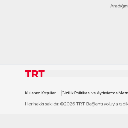
Aradığını
KURUMSAL
KANAL
Kullanım Koşulları
Gizlilik Politikası ve Aydınlatma Metn
TRT Hakkında
TRT 1
Her hakkı saklıdır. ©2026 TRT. Bağlantı yoluyla gidil
Mevzuat
TRT 2
Basın Açıklamaları
TRT Belge
Bize Ulaşın
TRT Habe