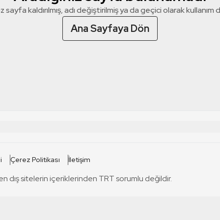
z sayfa kaldırılmış, adı değiştirilmiş ya da geçici olarak kullanım dış
Ana Sayfaya Dön
 SİTELERİ
SİTELER
i
Çerez Politikası
İletişim
TRT Kürdi
tabii
T
en dış sitelerin içeriklerinden TRT sorumlu değildir.
TRT World
TRT Dinle
T
sel
TRT Arabi
Engelsiz TRT
T
r
TRT Eba İlkokul
TRT 12 Punto
T