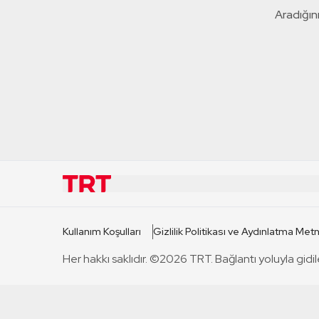
Aradığını
KURUMSAL
KANAL
Kullanım Koşulları
Gizlilik Politikası ve Aydınlatma Metn
TRT Hakkında
TRT 1
Her hakkı saklıdır. ©2026 TRT. Bağlantı yoluyla gidil
Mevzuat
TRT 2
Basın Açıklamaları
TRT Belge
Bize Ulaşın
TRT Habe