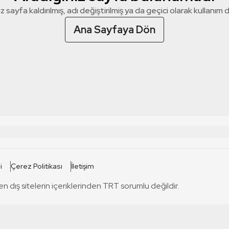
z sayfa kaldırılmış, adı değiştirilmiş ya da geçici olarak kullanım dış
Ana Sayfaya Dön
 SİTELERİ
SİTELER
i
Çerez Politikası
İletişim
TRT Kürdi
tabii
T
en dış sitelerin içeriklerinden TRT sorumlu değildir.
TRT World
TRT Dinle
T
sel
TRT Arabi
Engelsiz TRT
T
r
TRT Eba İlkokul
TRT 12 Punto
T