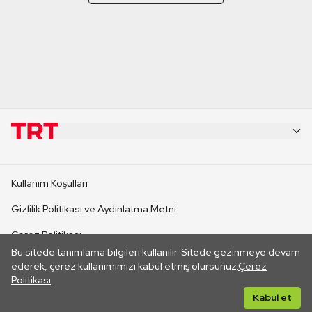
KURUMSAL
Kullanım Koşulları
KANAL SİTELERİ
Gizlilik Politikası ve Aydınlatma Metni
Çerez Politikası
SİTELER
Bu sitede tanımlama bilgileri kullanılır. Sitede gezinmeye devam
İletişim
ederek, çerez kullanımımızı kabul etmiş olursunuz.
Çerez
Politikası
CANLI YAYINLAR
Her hakkı saklıdır. ©2026 TRT. Bağlantı yoluyla gidilen dış
Kabul et
sitelerin içeriklerinden TRT sorumlu değildir.