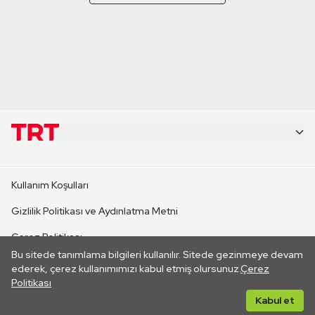
KURUMSAL
Kullanım Koşulları
KANAL SİTELERİ
Gizlilik Politikası ve Aydınlatma Metni
Çerez Politikası
SİTELER
Bu sitede tanımlama bilgileri kullanılır. Sitede gezinmeye devam
İletişim
ederek, çerez kullanımımızı kabul etmiş olursunuz.
Çerez
Politikası
CANLI YAYINLAR
Her hakkı saklıdır. ©2026 TRT. Bağlantı yoluyla gidilen dış
Kabul et
sitelerin içeriklerinden TRT sorumlu değildir.