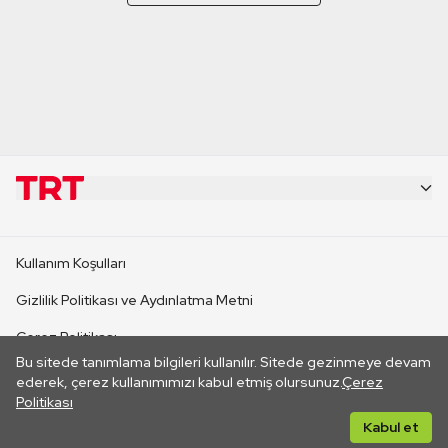
KURUMSAL
Kullanım Koşulları
KANAL SİTELERİ
Gizlilik Politikası ve Aydınlatma Metni
Çerez Politikası
SİTELER
Bu sitede tanımlama bilgileri kullanılır. Sitede gezinmeye devam
İletişim
ederek, çerez kullanımımızı kabul etmiş olursunuz.
Çerez
Politikası
CANLI YAYINLAR
Her hakkı saklıdır. ©2026 TRT. Bağlantı yoluyla gidilen dış
Kabul et
sitelerin içeriklerinden TRT sorumlu değildir.