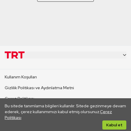
KURUMSAL
Kullanım Koşulları
KANAL SİTELERİ
Gizlilik Politikası ve Aydınlatma Metni
Çerez Politikası
SİTELER
Bu sitede tanımlama bilgileri kullanılır. Sitede gezinmeye devam
İletişim
ederek, çerez kullanımımızı kabul etmiş olursunuz.
Çerez
Politikası
CANLI YAYINLAR
Her hakkı saklıdır. ©2026 TRT. Bağlantı yoluyla gidilen dış
Kabul et
sitelerin içeriklerinden TRT sorumlu değildir.