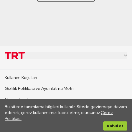
KURUMSAL
Kullanım Koşulları
KANAL SİTELERİ
Gizlilik Politikası ve Aydınlatma Metni
Çerez Politikası
SİTELER
Bu sitede tanımlama bilgileri kullanılır. Sitede gezinmeye devam
İletişim
ederek, çerez kullanımımızı kabul etmiş olursunuz.
Çerez
Politikası
CANLI YAYINLAR
Her hakkı saklıdır. ©2026 TRT. Bağlantı yoluyla gidilen dış
Kabul et
sitelerin içeriklerinden TRT sorumlu değildir.