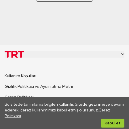
KURUMSAL
Kullanım Koşulları
KANAL SİTELERİ
Gizlilik Politikası ve Aydınlatma Metni
Çerez Politikası
SİTELER
Bu sitede tanımlama bilgileri kullanılır. Sitede gezinmeye devam
İletişim
ederek, çerez kullanımımızı kabul etmiş olursunuz.
Çerez
Politikası
CANLI YAYINLAR
Her hakkı saklıdır. ©2026 TRT. Bağlantı yoluyla gidilen dış
Kabul et
sitelerin içeriklerinden TRT sorumlu değildir.