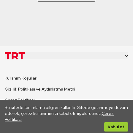
KURUMSAL
Kullanım Koşulları
KANAL SİTELERİ
Gizlilik Politikası ve Aydınlatma Metni
Çerez Politikası
SİTELER
Bu sitede tanımlama bilgileri kullanılır. Sitede gezinmeye devam
İletişim
ederek, çerez kullanımımızı kabul etmiş olursunuz.
Çerez
Politikası
CANLI YAYINLAR
Her hakkı saklıdır. ©2026 TRT. Bağlantı yoluyla gidilen dış
Kabul et
sitelerin içeriklerinden TRT sorumlu değildir.