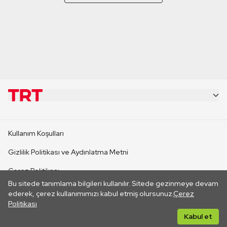
KURUMSAL
Kullanım Koşulları
KANAL SİTELERİ
Gizlilik Politikası ve Aydınlatma Metni
Çerez Politikası
SİTELER
Bu sitede tanımlama bilgileri kullanılır. Sitede gezinmeye devam
İletişim
ederek, çerez kullanımımızı kabul etmiş olursunuz.
Çerez
Politikası
CANLI YAYINLAR
Her hakkı saklıdır. ©2026 TRT. Bağlantı yoluyla gidilen dış
Kabul et
sitelerin içeriklerinden TRT sorumlu değildir.