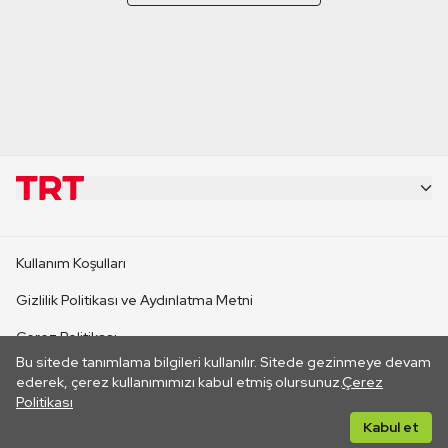
KURUMSAL
Kullanım Koşulları
KANAL SİTELERİ
Gizlilik Politikası ve Aydınlatma Metni
Çerez Politikası
SİTELER
Bu sitede tanımlama bilgileri kullanılır. Sitede gezinmeye devam
İletişim
ederek, çerez kullanımımızı kabul etmiş olursunuz.
Çerez
Politikası
CANLI YAYINLAR
Her hakkı saklıdır. ©2026 TRT. Bağlantı yoluyla gidilen dış
Kabul et
sitelerin içeriklerinden TRT sorumlu değildir.