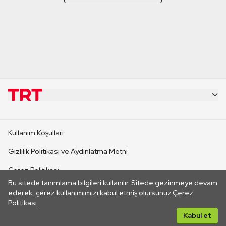
KURUMSAL
Kullanım Koşulları
KANAL SİTELERİ
Gizlilik Politikası ve Aydınlatma Metni
Çerez Politikası
SİTELER
Bu sitede tanımlama bilgileri kullanılır. Sitede gezinmeye devam
İletişim
ederek, çerez kullanımımızı kabul etmiş olursunuz.
Çerez
Politikası
CANLI YAYINLAR
Her hakkı saklıdır. ©2026 TRT. Bağlantı yoluyla gidilen dış
Kabul et
sitelerin içeriklerinden TRT sorumlu değildir.