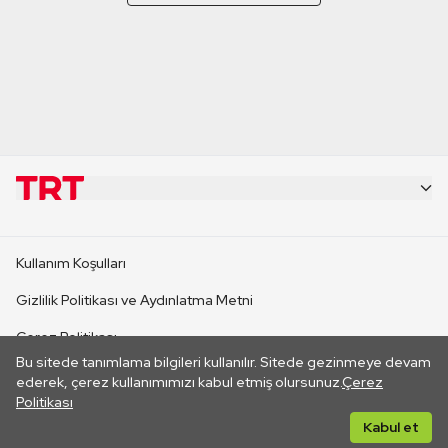
KURUMSAL
Kullanım Koşulları
KANAL SİTELERİ
Gizlilik Politikası ve Aydınlatma Metni
Çerez Politikası
SİTELER
Bu sitede tanımlama bilgileri kullanılır. Sitede gezinmeye devam
İletişim
ederek, çerez kullanımımızı kabul etmiş olursunuz.
Çerez
Politikası
CANLI YAYINLAR
Her hakkı saklıdır. ©2026 TRT. Bağlantı yoluyla gidilen dış
Kabul et
sitelerin içeriklerinden TRT sorumlu değildir.