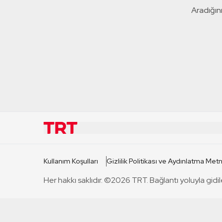
Aradığını
KURUMSAL
KANAL
Kullanım Koşulları
Gizlilik Politikası ve Aydınlatma Metn
TRT Hakkında
TRT 1
Her hakkı saklıdır. ©2026 TRT. Bağlantı yoluyla gidil
Mevzuat
TRT 2
Basın Açıklamaları
TRT Belge
Bize Ulaşın
TRT Habe