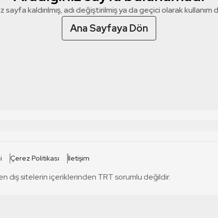
z sayfa kaldırılmış, adı değiştirilmiş ya da geçici olarak kullanım dış
Ana Sayfaya Dön
 SİTELERİ
SİTELER
i
Çerez Politikası
İletişim
TRT Kürdi
tabii
T
en dış sitelerin içeriklerinden TRT sorumlu değildir.
TRT World
TRT Dinle
T
sel
TRT Arabi
Engelsiz TRT
T
r
TRT Eba İlkokul
TRT 12 Punto
T