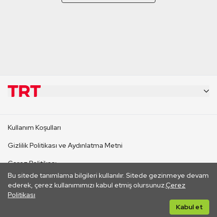
KURUMSAL
Kullanım Koşulları
KANAL SİTELERİ
Gizlilik Politikası ve Aydınlatma Metni
Çerez Politikası
SİTELER
Bu sitede tanımlama bilgileri kullanılır. Sitede gezinmeye devam
İletişim
ederek, çerez kullanımımızı kabul etmiş olursunuz.
Çerez
Politikası
CANLI YAYINLAR
Her hakkı saklıdır. ©2026 TRT. Bağlantı yoluyla gidilen dış
Kabul et
sitelerin içeriklerinden TRT sorumlu değildir.