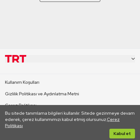
KURUMSAL
Kullanım Koşulları
KANAL SİTELERİ
Gizlilik Politikası ve Aydınlatma Metni
Çerez Politikası
SİTELER
Bu sitede tanımlama bilgileri kullanılır. Sitede gezinmeye devam
İletişim
ederek, çerez kullanımımızı kabul etmiş olursunuz.
Çerez
Politikası
CANLI YAYINLAR
Her hakkı saklıdır. ©2026 TRT. Bağlantı yoluyla gidilen dış
Kabul et
sitelerin içeriklerinden TRT sorumlu değildir.