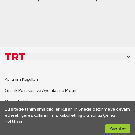
KURUMSAL
Kullanım Koşulları
KANAL SİTELERİ
Gizlilik Politikası ve Aydınlatma Metni
Çerez Politikası
SİTELER
Bu sitede tanımlama bilgileri kullanılır. Sitede gezinmeye devam
İletişim
ederek, çerez kullanımımızı kabul etmiş olursunuz.
Çerez
Politikası
CANLI YAYINLAR
Her hakkı saklıdır. ©2026 TRT. Bağlantı yoluyla gidilen dış
Kabul et
sitelerin içeriklerinden TRT sorumlu değildir.