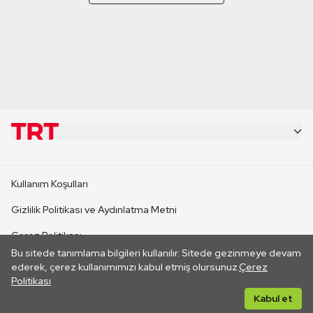
KURUMSAL
Kullanım Koşulları
KANAL SİTELERİ
Gizlilik Politikası ve Aydınlatma Metni
Çerez Politikası
SİTELER
Bu sitede tanımlama bilgileri kullanılır. Sitede gezinmeye devam
İletişim
ederek, çerez kullanımımızı kabul etmiş olursunuz.
Çerez
Politikası
CANLI YAYINLAR
Her hakkı saklıdır. ©2026 TRT. Bağlantı yoluyla gidilen dış
Kabul et
sitelerin içeriklerinden TRT sorumlu değildir.