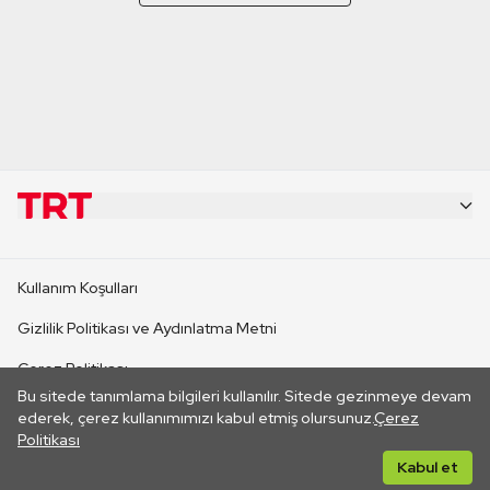
KURUMSAL
Kullanım Koşulları
KANAL SİTELERİ
Gizlilik Politikası ve Aydınlatma Metni
Çerez Politikası
SİTELER
Bu sitede tanımlama bilgileri kullanılır. Sitede gezinmeye devam
İletişim
ederek, çerez kullanımımızı kabul etmiş olursunuz.
Çerez
Politikası
CANLI YAYINLAR
Her hakkı saklıdır. ©2026 TRT. Bağlantı yoluyla gidilen dış
Kabul et
sitelerin içeriklerinden TRT sorumlu değildir.