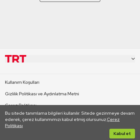
KURUMSAL
Kullanım Koşulları
KANAL SİTELERİ
Gizlilik Politikası ve Aydınlatma Metni
Çerez Politikası
SİTELER
Bu sitede tanımlama bilgileri kullanılır. Sitede gezinmeye devam
İletişim
ederek, çerez kullanımımızı kabul etmiş olursunuz.
Çerez
Politikası
CANLI YAYINLAR
Her hakkı saklıdır. ©2026 TRT. Bağlantı yoluyla gidilen dış
Kabul et
sitelerin içeriklerinden TRT sorumlu değildir.