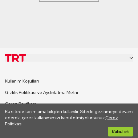
KURUMSAL
Kullanım Koşulları
KANAL SİTELERİ
Gizlilik Politikası ve Aydınlatma Metni
Çerez Politikası
SİTELER
Bu sitede tanımlama bilgileri kullanılır. Sitede gezinmeye devam
İletişim
ederek, çerez kullanımımızı kabul etmiş olursunuz.
Çerez
Politikası
CANLI YAYINLAR
Her hakkı saklıdır. ©2026 TRT. Bağlantı yoluyla gidilen dış
Kabul et
sitelerin içeriklerinden TRT sorumlu değildir.