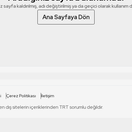
z sayfa kaldırılmış, adı değiştirilmiş ya da geçici olarak kullanım dış
Ana Sayfaya Dön
 SİTELERİ
SİTELER
i
Çerez Politikası
İletişim
TRT Kürdi
tabii
T
en dış sitelerin içeriklerinden TRT sorumlu değildir.
TRT World
TRT Dinle
T
sel
TRT Arabi
Engelsiz TRT
T
r
TRT Eba İlkokul
TRT 12 Punto
T