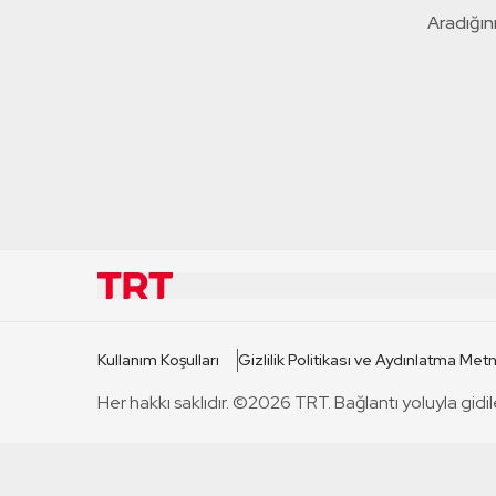
Aradığını
KURUMSAL
KANAL
Kullanım Koşulları
Gizlilik Politikası ve Aydınlatma Metn
TRT Hakkında
TRT 1
Her hakkı saklıdır. ©2026 TRT. Bağlantı yoluyla gidil
Mevzuat
TRT 2
Basın Açıklamaları
TRT Belge
Bize Ulaşın
TRT Habe