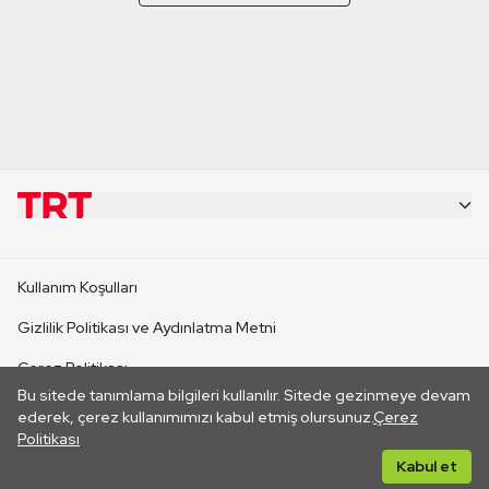
KURUMSAL
Kullanım Koşulları
KANAL SİTELERİ
Gizlilik Politikası ve Aydınlatma Metni
Çerez Politikası
SİTELER
Bu sitede tanımlama bilgileri kullanılır. Sitede gezinmeye devam
İletişim
ederek, çerez kullanımımızı kabul etmiş olursunuz.
Çerez
Politikası
CANLI YAYINLAR
Her hakkı saklıdır. ©2026 TRT. Bağlantı yoluyla gidilen dış
Kabul et
sitelerin içeriklerinden TRT sorumlu değildir.