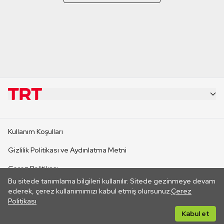
KURUMSAL
Kullanım Koşulları
KANAL SİTELERİ
Gizlilik Politikası ve Aydınlatma Metni
Çerez Politikası
SİTELER
Bu sitede tanımlama bilgileri kullanılır. Sitede gezinmeye devam
İletişim
ederek, çerez kullanımımızı kabul etmiş olursunuz.
Çerez
Politikası
CANLI YAYINLAR
Her hakkı saklıdır. ©2026 TRT. Bağlantı yoluyla gidilen dış
Kabul et
sitelerin içeriklerinden TRT sorumlu değildir.