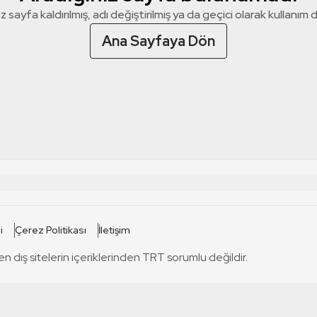
z sayfa kaldırılmış, adı değiştirilmiş ya da geçici olarak kullanım dış
Ana Sayfaya Dön
 SİTELERİ
SİTELER
i
Çerez Politikası
İletişim
TRT Kürdi
tabii
T
en dış sitelerin içeriklerinden TRT sorumlu değildir.
TRT World
TRT Dinle
T
sel
TRT Arabi
Engelsiz TRT
T
r
TRT Eba İlkokul
TRT 12 Punto
T