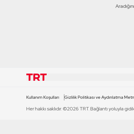
Aradığını
KURUMSAL
KANAL
Kullanım Koşulları
Gizlilik Politikası ve Aydınlatma Metn
TRT Hakkında
TRT 1
Her hakkı saklıdır. ©2026 TRT. Bağlantı yoluyla gidil
Mevzuat
TRT 2
Basın Açıklamaları
TRT Belge
Bize Ulaşın
TRT Habe