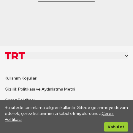
KURUMSAL
Kullanım Koşulları
KANAL SİTELERİ
Gizlilik Politikası ve Aydınlatma Metni
Çerez Politikası
SİTELER
Bu sitede tanımlama bilgileri kullanılır. Sitede gezinmeye devam
İletişim
ederek, çerez kullanımımızı kabul etmiş olursunuz.
Çerez
Politikası
CANLI YAYINLAR
Her hakkı saklıdır. ©2026 TRT. Bağlantı yoluyla gidilen dış
Kabul et
sitelerin içeriklerinden TRT sorumlu değildir.