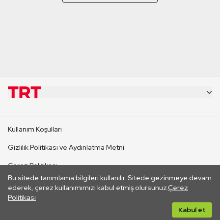
KURUMSAL
Kullanım Koşulları
KANAL SİTELERİ
Gizlilik Politikası ve Aydınlatma Metni
Çerez Politikası
SİTELER
Bu sitede tanımlama bilgileri kullanılır. Sitede gezinmeye devam
İletişim
ederek, çerez kullanımımızı kabul etmiş olursunuz.
Çerez
Politikası
CANLI YAYINLAR
Her hakkı saklıdır. ©2026 TRT. Bağlantı yoluyla gidilen dış
Kabul et
sitelerin içeriklerinden TRT sorumlu değildir.