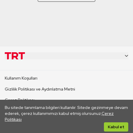
KURUMSAL
Kullanım Koşulları
KANAL SİTELERİ
Gizlilik Politikası ve Aydınlatma Metni
Çerez Politikası
SİTELER
Bu sitede tanımlama bilgileri kullanılır. Sitede gezinmeye devam
İletişim
ederek, çerez kullanımımızı kabul etmiş olursunuz.
Çerez
Politikası
CANLI YAYINLAR
Her hakkı saklıdır. ©2026 TRT. Bağlantı yoluyla gidilen dış
Kabul et
sitelerin içeriklerinden TRT sorumlu değildir.