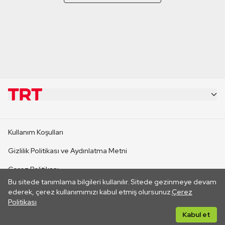
KURUMSAL
Kullanım Koşulları
KANAL SİTELERİ
Gizlilik Politikası ve Aydınlatma Metni
Çerez Politikası
SİTELER
Bu sitede tanımlama bilgileri kullanılır. Sitede gezinmeye devam
İletişim
ederek, çerez kullanımımızı kabul etmiş olursunuz.
Çerez
Politikası
CANLI YAYINLAR
Her hakkı saklıdır. ©2026 TRT. Bağlantı yoluyla gidilen dış
Kabul et
sitelerin içeriklerinden TRT sorumlu değildir.