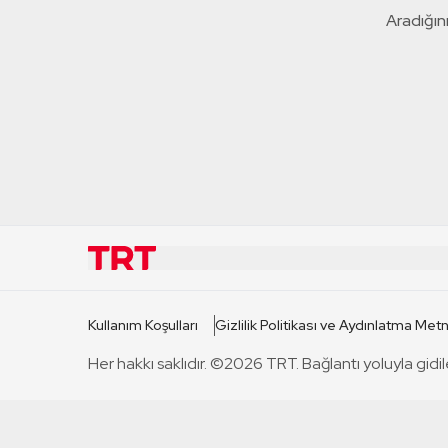
Aradığını
KURUMSAL
KANAL
Kullanım Koşulları
Gizlilik Politikası ve Aydınlatma Metn
TRT Hakkında
TRT 1
Her hakkı saklıdır. ©2026 TRT. Bağlantı yoluyla gidil
Mevzuat
TRT 2
Basın Açıklamaları
TRT Belge
Bize Ulaşın
TRT Habe