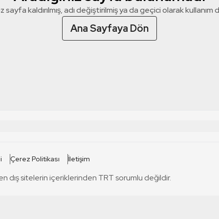
z sayfa kaldırılmış, adı değiştirilmiş ya da geçici olarak kullanım dış
Ana Sayfaya Dön
 SİTELERİ
SİTELER
i
Çerez Politikası
İletişim
TRT Kürdi
tabii
T
en dış sitelerin içeriklerinden TRT sorumlu değildir.
TRT World
TRT Dinle
T
sel
TRT Arabi
Engelsiz TRT
T
r
TRT Eba İlkokul
TRT 12 Punto
T