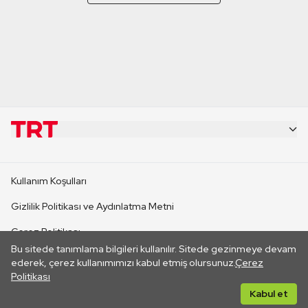
KURUMSAL
Kullanım Koşulları
KANAL SİTELERİ
Gizlilik Politikası ve Aydınlatma Metni
Çerez Politikası
SİTELER
Bu sitede tanımlama bilgileri kullanılır. Sitede gezinmeye devam
İletişim
ederek, çerez kullanımımızı kabul etmiş olursunuz.
Çerez
Politikası
CANLI YAYINLAR
Her hakkı saklıdır. ©2026 TRT. Bağlantı yoluyla gidilen dış
Kabul et
sitelerin içeriklerinden TRT sorumlu değildir.