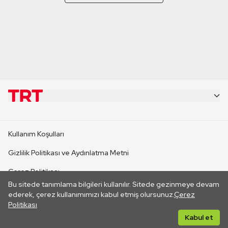
KURUMSAL
Kullanım Koşulları
KANAL SİTELERİ
Gizlilik Politikası ve Aydınlatma Metni
Çerez Politikası
SİTELER
Bu sitede tanımlama bilgileri kullanılır. Sitede gezinmeye devam
İletişim
ederek, çerez kullanımımızı kabul etmiş olursunuz.
Çerez
Politikası
CANLI YAYINLAR
Her hakkı saklıdır. ©2026 TRT. Bağlantı yoluyla gidilen dış
Kabul et
sitelerin içeriklerinden TRT sorumlu değildir.