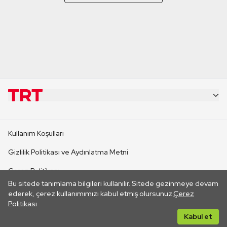
KURUMSAL
Kullanım Koşulları
KANAL SİTELERİ
Gizlilik Politikası ve Aydınlatma Metni
Çerez Politikası
SİTELER
Bu sitede tanımlama bilgileri kullanılır. Sitede gezinmeye devam
İletişim
ederek, çerez kullanımımızı kabul etmiş olursunuz.
Çerez
Politikası
CANLI YAYINLAR
Her hakkı saklıdır. ©2026 TRT. Bağlantı yoluyla gidilen dış
Kabul et
sitelerin içeriklerinden TRT sorumlu değildir.