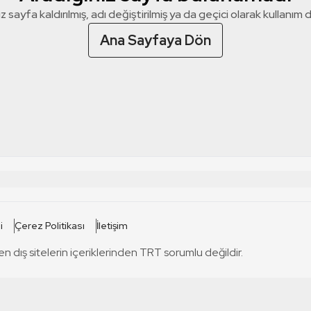
z sayfa kaldırılmış, adı değiştirilmiş ya da geçici olarak kullanım dış
Ana Sayfaya Dön
 SİTELERİ
SİTELER
i
Çerez Politikası
İletişim
TRT Kürdi
tabii
T
en dış sitelerin içeriklerinden TRT sorumlu değildir.
TRT World
TRT Dinle
T
sel
TRT Arabi
Engelsiz TRT
T
r
TRT Eba İlkokul
TRT 12 Punto
T