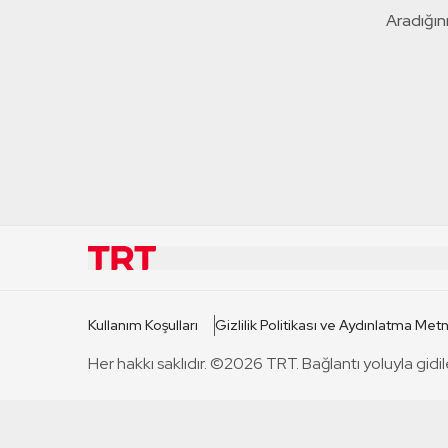
Aradığını
KURUMSAL
KANAL
Kullanım Koşulları
Gizlilik Politikası ve Aydınlatma Metn
TRT Hakkında
TRT 1
Her hakkı saklıdır. ©2026 TRT. Bağlantı yoluyla gidil
Mevzuat
TRT 2
Basın Açıklamaları
TRT Belge
Bize Ulaşın
TRT Habe