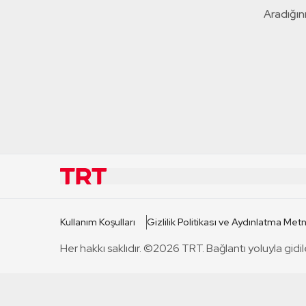
Aradığını
KURUMSAL
KANAL
Kullanım Koşulları
Gizlilik Politikası ve Aydınlatma Metn
TRT Hakkında
TRT 1
Her hakkı saklıdır. ©2026 TRT. Bağlantı yoluyla gidil
Mevzuat
TRT 2
Basın Açıklamaları
TRT Belge
Bize Ulaşın
TRT Habe