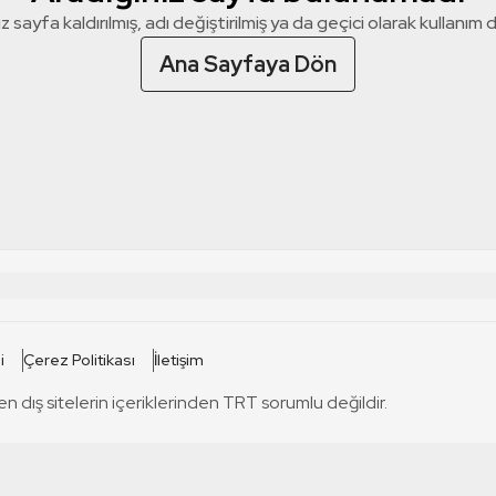
z sayfa kaldırılmış, adı değiştirilmiş ya da geçici olarak kullanım dış
Ana Sayfaya Dön
 SİTELERİ
SİTELER
i
Çerez Politikası
İletişim
TRT Kürdi
tabii
T
en dış sitelerin içeriklerinden TRT sorumlu değildir.
TRT World
TRT Dinle
T
sel
TRT Arabi
Engelsiz TRT
T
r
TRT Eba İlkokul
TRT 12 Punto
T