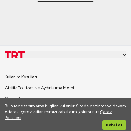
KURUMSAL
Kullanım Koşulları
KANAL SİTELERİ
Gizlilik Politikası ve Aydınlatma Metni
Çerez Politikası
SİTELER
Bu sitede tanımlama bilgileri kullanılır. Sitede gezinmeye devam
İletişim
ederek, çerez kullanımımızı kabul etmiş olursunuz.
Çerez
Politikası
CANLI YAYINLAR
Her hakkı saklıdır. ©2026 TRT. Bağlantı yoluyla gidilen dış
Kabul et
sitelerin içeriklerinden TRT sorumlu değildir.