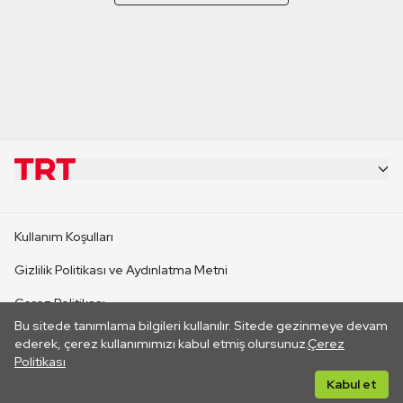
KURUMSAL
Kullanım Koşulları
KANAL SİTELERİ
Gizlilik Politikası ve Aydınlatma Metni
Çerez Politikası
SİTELER
Bu sitede tanımlama bilgileri kullanılır. Sitede gezinmeye devam
İletişim
ederek, çerez kullanımımızı kabul etmiş olursunuz.
Çerez
Politikası
CANLI YAYINLAR
Her hakkı saklıdır. ©2026 TRT. Bağlantı yoluyla gidilen dış
Kabul et
sitelerin içeriklerinden TRT sorumlu değildir.