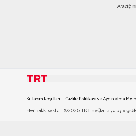
Aradığını
KURUMSAL
KANAL
Kullanım Koşulları
Gizlilik Politikası ve Aydınlatma Metn
TRT Hakkında
TRT 1
Her hakkı saklıdır. ©2026 TRT. Bağlantı yoluyla gidil
Mevzuat
TRT 2
Basın Açıklamaları
TRT Belge
Bize Ulaşın
TRT Habe