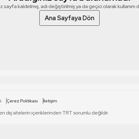
z sayfa kaldırılmış, adı değiştirilmiş ya da geçici olarak kullanım dış
Ana Sayfaya Dön
 SİTELERİ
SİTELER
i
Çerez Politikası
İletişim
TRT Kürdi
tabii
T
en dış sitelerin içeriklerinden TRT sorumlu değildir.
TRT World
TRT Dinle
T
sel
TRT Arabi
Engelsiz TRT
T
r
TRT Eba İlkokul
TRT 12 Punto
T