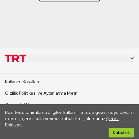
KURUMSAL
Kullanım Koşulları
KANAL SİTELERİ
Gizlilik Politikası ve Aydınlatma Metni
Çerez Politikası
SİTELER
Bu sitede tanımlama bilgileri kullanılır. Sitede gezinmeye devam
İletişim
ederek, çerez kullanımımızı kabul etmiş olursunuz.
Çerez
Politikası
CANLI YAYINLAR
Her hakkı saklıdır. ©2026 TRT. Bağlantı yoluyla gidilen dış
Kabul et
sitelerin içeriklerinden TRT sorumlu değildir.