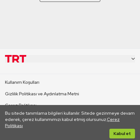
KURUMSAL
Kullanım Koşulları
KANAL SİTELERİ
Gizlilik Politikası ve Aydınlatma Metni
Çerez Politikası
SİTELER
Bu sitede tanımlama bilgileri kullanılır. Sitede gezinmeye devam
İletişim
ederek, çerez kullanımımızı kabul etmiş olursunuz.
Çerez
Politikası
CANLI YAYINLAR
Her hakkı saklıdır. ©2026 TRT. Bağlantı yoluyla gidilen dış
Kabul et
sitelerin içeriklerinden TRT sorumlu değildir.